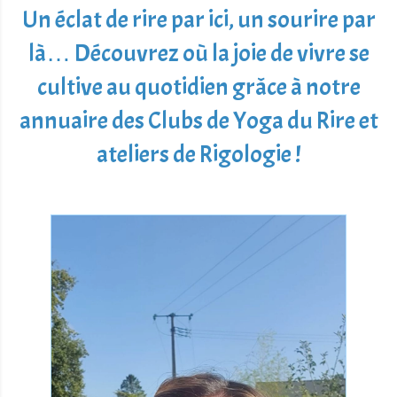
Un éclat de rire par ici, un sourire par
là… Découvrez où la joie de vivre se
cultive au quotidien grâce à notre
annuaire des Clubs de Yoga du Rire et
ateliers de Rigologie !