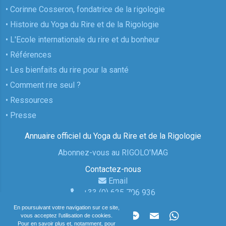
• Corinne Cosseron, fondatrice de la rigologie
• Histoire du Yoga du Rire et de la Rigologie
• L'Ecole internationale du rire et du bonheur
• Références
• Les bienfaits du rire pour la santé
• Comment rire seul ?
• Ressources
• Presse
Annuaire officiel du Yoga du Rire et de la Rigologie
Abonnez-vous au RIGOLO'MAG
Contactez-nous
Email
+33 (0) 625 706 936
En poursuivant votre navigation sur ce site,
Partager la page
vous acceptez l’utilisation de cookies.
Pour en savoir plus et, notamment, pour