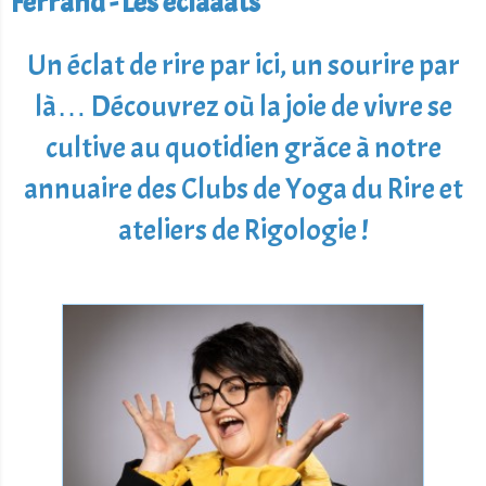
Ferrand - Les éclaaats
Un éclat de rire par ici, un sourire par
là… Découvrez où la joie de vivre se
cultive au quotidien grâce à notre
annuaire des Clubs de Yoga du Rire et
ateliers de Rigologie !