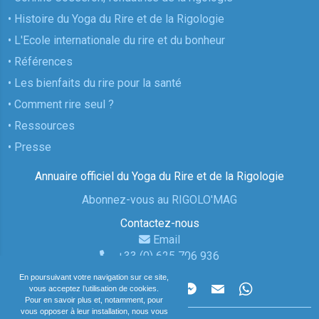
• Histoire du Yoga du Rire et de la Rigologie
• L'Ecole internationale du rire et du bonheur
• Références
• Les bienfaits du rire pour la santé
• Comment rire seul ?
• Ressources
• Presse
Annuaire officiel du Yoga du Rire et de la Rigologie
Abonnez-vous au RIGOLO'MAG
Contactez-nous
Email
+33 (0) 625 706 936
En poursuivant votre navigation sur ce site,
Partager la page
vous acceptez l’utilisation de cookies.
Pour en savoir plus et, notamment, pour
vous opposer à leur installation, nous vous