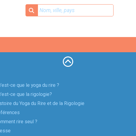
u'est-ce que le yoga du rire ?
u'est-ce que la rigologie?
istoire du Yoga du Rire et de la Rigologie
éférences
omment rire seul ?
resse