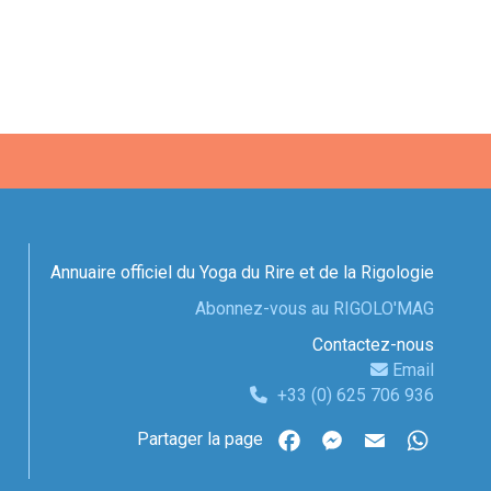
Annuaire officiel du Yoga du Rire et de la Rigologie
Abonnez-vous au RIGOLO'MAG
Contactez-nous
Email
+33 (0) 625 706 936
Partager la page