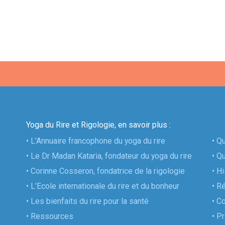
Yoga du Rire et Rigologie, en savoir plus :
• L'Annuaire francophone du yoga du rire
• Q
• Le Dr Madan Kataria, fondateur du yoga du rire
• Q
• Corinne Cosseron, fondatrice de la rigologie
• H
• L'Ecole internationale du rire et du bonheur
• R
• Les bienfaits du rire pour la santé
• C
• Ressources
• P